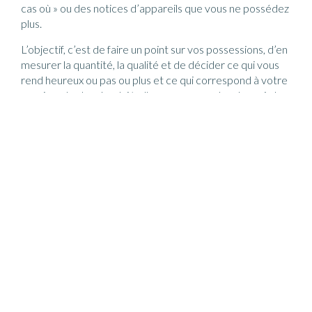
cas où » ou des notices d’appareils que vous ne possédez
plus.
L’objectif, c’est de faire un point sur vos possessions, d’en
mesurer la quantité, la qualité et de décider ce qui vous
rend heureux ou pas ou plus et ce qui correspond à votre
« moi » actuel ou à celui/celle que vous voulez devenir. La
meilleure version de vous-même !
« Posséder moins mais
posséder mieux »
est un peu notre crédo.
Et en aucun cas on ne prend ces décisions à votre place !
On vous accompagne tout au long du processus mais
vous êtes seuls maitres de vos choix. En fait, notre rôle à
vos côtés est multiple. On est à la fois :
Consultant
: donnez nous une problématique et on
vous trouve des solutions !
Formateur
: on partage avec vous nos méthodes,
nos techniques et nos astuces
Motivateur
: on vous donne l’impulsion, l’étincelle
pour venir à bout du désordre